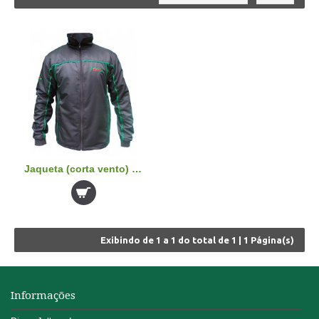
Jaqueta (corta vento) Grupo Taborda
Exibindo de
1 a 1
do total de
1
|
1
Página(s)
Informações