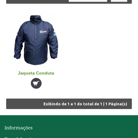
Jaqueta Conduta
Exibindo de
1 a 1
do total de
1
|
1
Página(s)
Informações