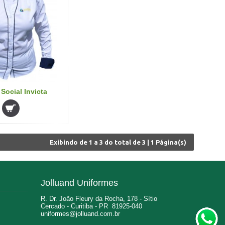
Social Invicta
Exibindo de
1 a 3
do total de
3
|
1
Página(s)
Jolluand Uniformes
R. Dr. João Fleury da Rocha, 178 - Sítio
Cercado - Curitiba - PR 81925-040
uniformes@jolluand.com.br