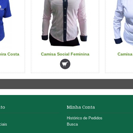
ira Costa
Camisa Social Feminina
Camisa 
to
Minha Conta
Histórico de Pedidos
iais
Busca