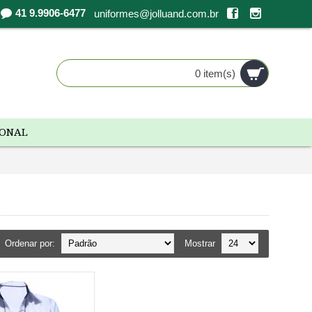
41 9.9906-6477
uniformes@jolluand.com.br
0 item(s)
IONAL
Ordenar por:
Mostrar