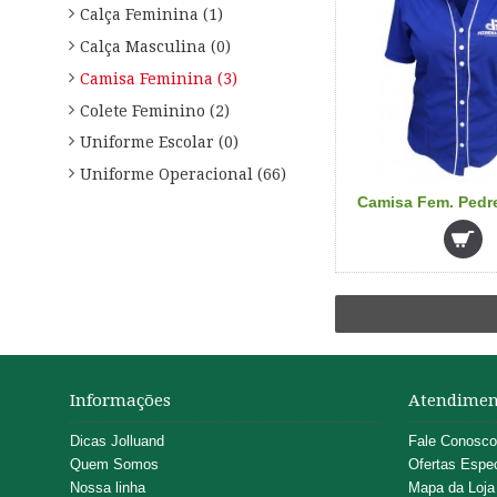
Calça Feminina (1)
Calça Masculina (0)
Camisa Feminina (3)
Colete Feminino (2)
Uniforme Escolar (0)
Uniforme Operacional (66)
Camisa Fem. Pedre
Informações
Atendimen
Dicas Jolluand
Fale Conosco
Quem Somos
Ofertas Espec
Nossa linha
Mapa da Loja