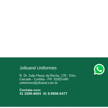
Jolluand Uniformes
R. Dr. João Fleury da Rocha, 178 - Sítio
Cercado - Curitiba - PR 81925-040
uniformes@jolluand.com.br
Contate-nos:
41 3289-6604 41 9.9906-6477