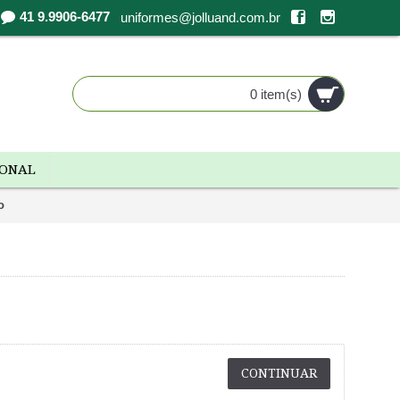
41 9.9906-6477
uniformes@jolluand.com.br
0 item(s)
IONAL
o
CONTINUAR