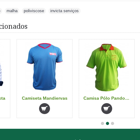
o
,
malha
,
poliviscose
,
invicta serviços
cionados
cta
Camiseta Mandiervas
Camisa Pólo Pandora Pet shop