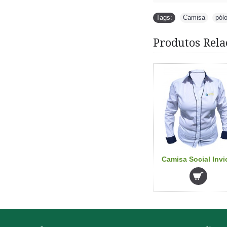
Tags:
Camisa
,
pól
Produtos Rela
o Vollight
Camisa Pólo Bazar izak
Camisa Social Invi