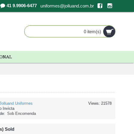
41 9.9906-6477
uniformes@jolluand.com.br
0 item(s)
IONAL
Jolluand Uniformes
Views: 21578
o Invicta
de:
Sob Encomenda
s) Sold