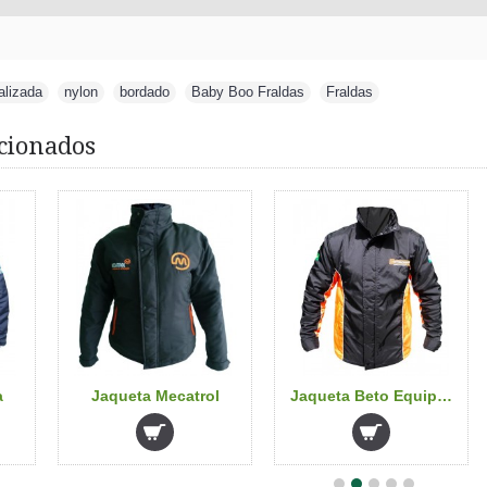
alizada
,
nylon
,
bordado
,
Baby Boo Fraldas
,
Fraldas
cionados
a
Jaqueta Mecatrol
Jaqueta Beto Equipamentos