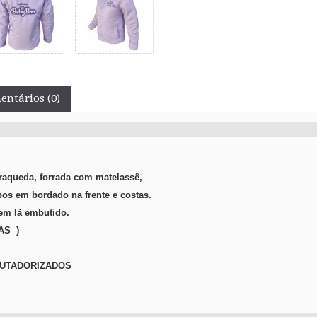
ntários (0)
raqueda, forrada com matelassê,
pos em bordado na frente e costas.
em lã embutido.
AS )
UTADORIZADOS