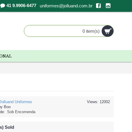
41 9.9906-6477
uniformes@jolluand.com.br
0 item(s)
IONAL
Jolluand Uniformes
Views: 12002
by Boo
de:
Sob Encomenda
s) Sold