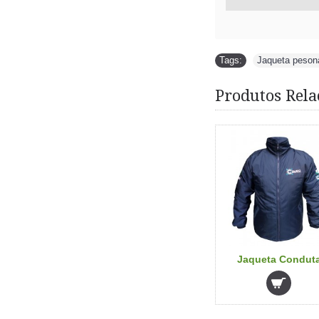
Tags:
Jaqueta peson
Produtos Rela
Jolluand
Jaqueta Chevrolet
Jaqueta Condut