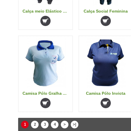
Calça meio Elástico 3 (preta)
Calça Social Feminina
Camisa Pólo Gralha Azul
Camisa Pólo Invicta
1
2
3
4
>
>|