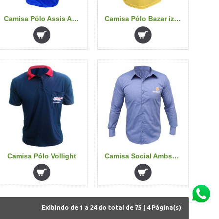
Camisa Pólo Assis Auto Peças
Camisa Pólo Bazar izak
Camisa Pólo Vollight
Camisa Social Ambserv
Exibindo de
1 a 24
do total de
75
|
4
Página(s)