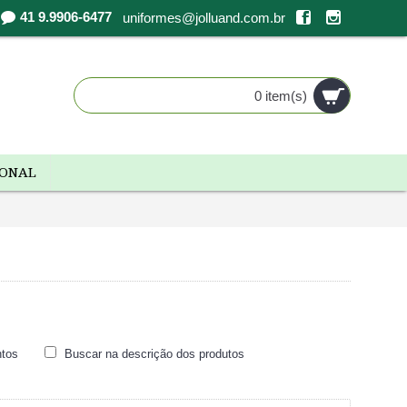
41 9.9906-6477
uniformes@jolluand.com.br
0 item(s)
IONAL
ntos
Buscar na descrição dos produtos