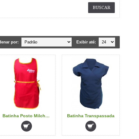
denar por:
Exibir até:
Batinha Posto Milcheski
Batinha Transpassada