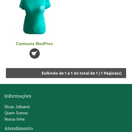
Camiseta MedPrev
Exibindo de
1 a 1
do total de
1
|
1
Página(s)
Informações
Dicas Jolluand
Quem Somos
Nossa linha
Atendimento